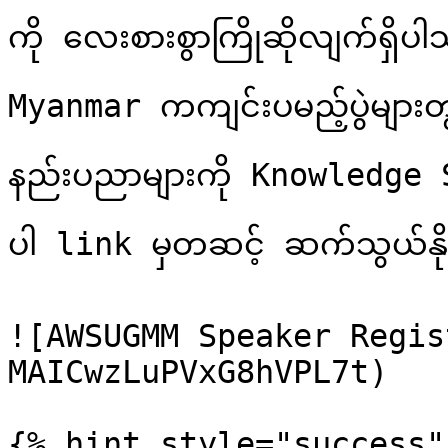
ကို လေးစားစွာကြိုဆိုလျက်ရှိ
Myanmar ကကျင်းပမည့်ပွဲများ
နည်းပညာများကို Knowledge 
ပါ link မှတဆင့် ဆက်သွယ်နို
![AWSUGMM Speaker Regis
MAICwzLuPVxG8hVPL7t)

{% hint style="success" 