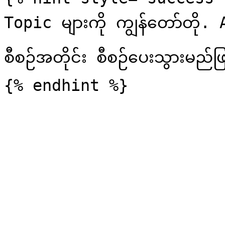
Topic များကို ကျွန်တော်တ
စီစဉ်အတိုင်း စီစဉ်ပေးသွားမည်