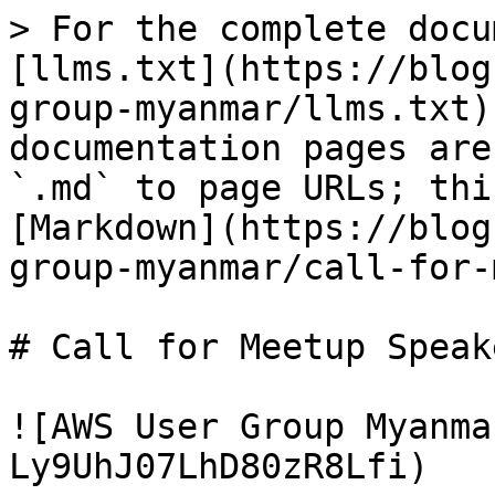
> For the complete docu
[llms.txt](https://blog
group-myanmar/llms.txt)
documentation pages are
`.md` to page URLs; thi
[Markdown](https://blog
group-myanmar/call-for-
# Call for Meetup Speake
![AWS User Group Myanma
Ly9UhJ07LhD80zR8Lfi)
